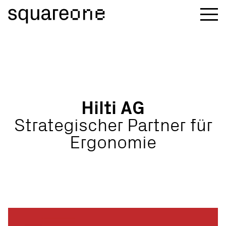
H
i
l
t
i
A
G
S
t
r
a
t
e
g
i
s
c
h
e
r
P
a
r
t
n
e
r
f
ü
r
E
r
g
o
n
o
m
i
e