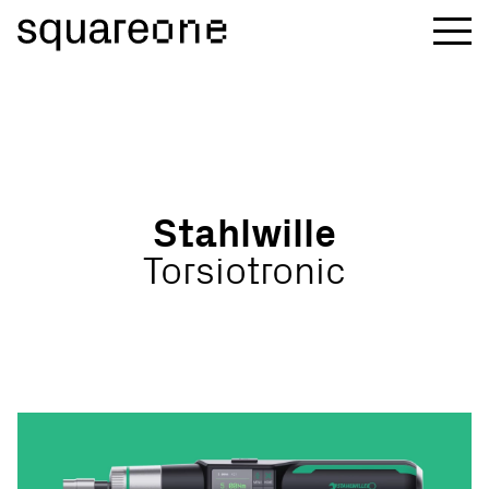
S
t
a
h
l
w
i
l
l
e
T
o
r
s
i
o
t
r
o
n
i
c