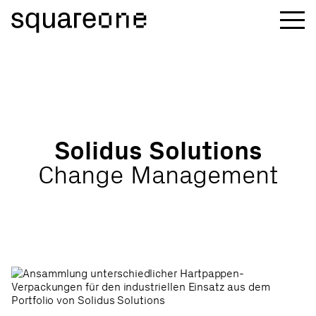
S
o
l
i
d
u
s
S
o
l
u
t
i
o
n
s
C
h
a
n
g
e
M
a
n
a
g
e
m
e
n
t