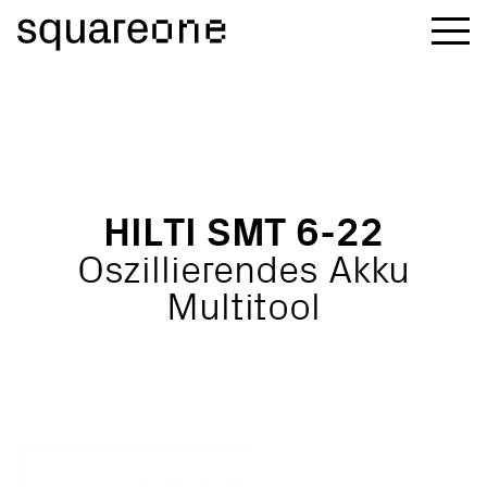
H
I
L
T
I
S
M
T
6
-
2
2
O
s
z
i
l
l
i
e
r
e
n
d
e
s
A
k
k
u
M
u
l
t
i
t
o
o
l